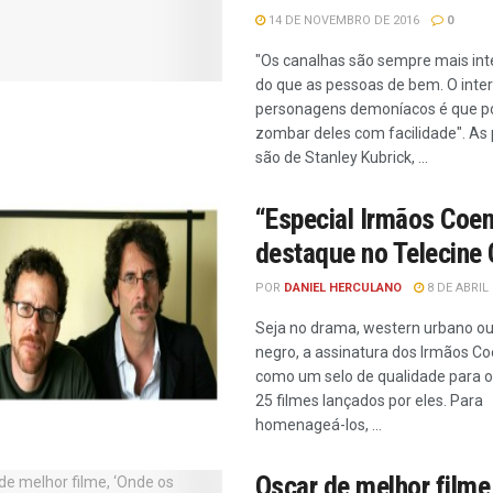
14 DE NOVEMBRO DE 2016
0
"Os canalhas são sempre mais in
do que as pessoas de bem. O inte
personagens demoníacos é que 
zombar deles com facilidade". As 
são de Stanley Kubrick, ...
“Especial Irmãos Coen
destaque no Telecine 
POR
DANIEL HERCULANO
8 DE ABRIL 
Seja no drama, western urbano o
negro, a assinatura dos Irmãos C
como um selo de qualidade para o
25 filmes lançados por eles. Para
homenageá-los, ...
Oscar de melhor filme