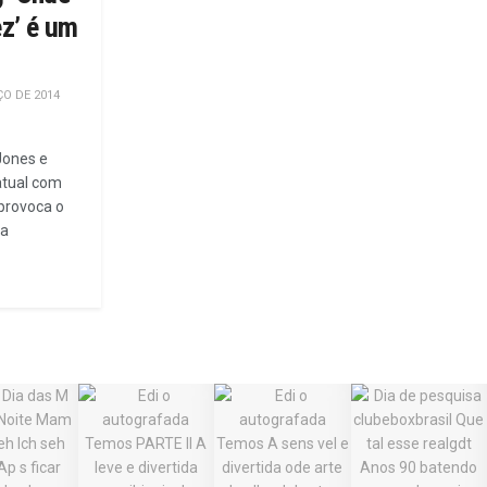
z’ é um
O DE 2014
Jones e
 atual com
 provoca o
ia