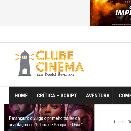
ÚLTIMO
TRENDING
Filtro
HOME
CRÍTICA – SCRIPT
AVENTURA
COMÉ
Paramount divulga o primeiro trailer da
Home
T
adaptação de “Filhos de Sangue e Osso”