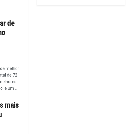
ar de
no
 de melhor
otal de 72
 melhores
, e um ...
es mais
u