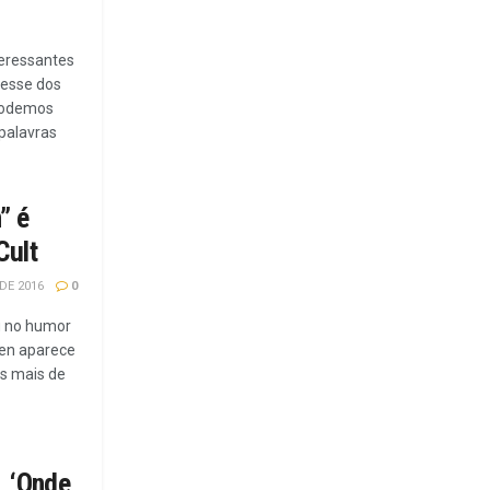
teressantes
resse dos
podemos
palavras
” é
Cult
DE 2016
0
u no humor
oen aparece
s mais de
, ‘Onde