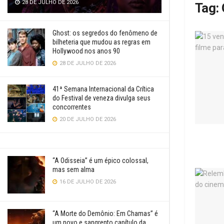
28 DE JULHO DE 2026
Tag:
Ghost: os segredos do fenômeno de
bilheteria que mudou as regras em
Hollywood nos anos 90
28 DE JULHO DE 2026
41ª Semana Internacional da Crítica
do Festival de veneza divulga seus
concorrentes
20 DE JULHO DE 2026
“A Odisseia” é um épico colossal,
mas sem alma
16 DE JULHO DE 2026
“A Morte do Demônio: Em Chamas” é
um novo e sangrento capítulo da