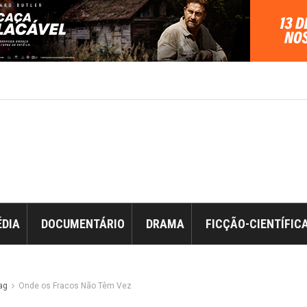
DIA
DOCUMENTÁRIO
DRAMA
FICÇÃO-CIENTÍFIC
ag
Onde os Fracos Não Têm Vez