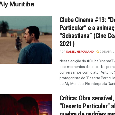
Aly Muritiba
Clube Cinema #13: “D
Particular” e a anima
“Sebastiana” (Cine Ce
2021)
POR
DANIEL HERCULANO
2 DE ABRIL 
Nessa edição do #ClubeCinemaT
dois momentos distintos. No prime
conversamos com o ator Antônio 
protagonista de "Deserto Particula
de Aly Muritiba. Ele interpreta Danie
Crítica: Obra sensível,
“Deserto Particular” a
quebra de padrões par