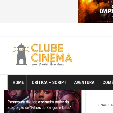
ÚLTIMO
TRENDING
Filtro
HOME
CRÍTICA – SCRIPT
AVENTURA
COMÉ
Paramount divulga o primeiro trailer da
Home
T
adaptação de “Filhos de Sangue e Osso”