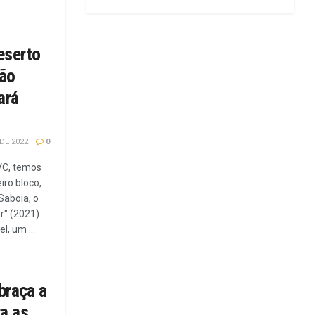
eserto
ção
ará
DE 2022
0
VC, temos
iro bloco,
Saboia, o
r" (2021)
l, um ...
braça a
a as