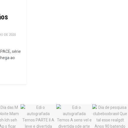
ãos
O DE 2020
SPACE, série
 chega ao