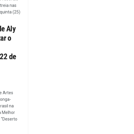
treia nas
 quinta (25)
de Aly
tar o
022 de
e Artes
longa-
rasil na
a Melhor
: “Deserto