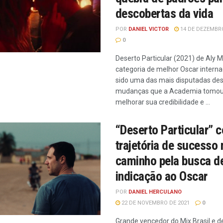
descobertas da vida
POR
DANIEL VICTOR
14 DE DEZEMBRO
0
Deserto Particular (2021) de Aly M
categoria de melhor Oscar interna
sido uma das mais disputadas de
mudanças que a Academia tomou
melhorar sua credibilidade e ...
“Deserto Particular” c
trajetória de sucesso 
caminho pela busca d
indicação ao Oscar
POR
DANIEL HERCULANO
22 DE NOVEMBRO DE 2021
0
Grande vencedor do Mix Brasil e de