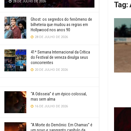
28 DE JULHO DE 2026
Tag:
Ghost: os segredos do fenômeno de
bilheteria que mudou as regras em
Hollywood nos anos 90
28 DE JULHO DE 2026
41ª Semana Internacional da Crítica
do Festival de veneza divulga seus
concorrentes
20 DE JULHO DE 2026
“A Odisseia” é um épico colossal,
mas sem alma
16 DE JULHO DE 2026
“A Morte do Demônio: Em Chamas” é
um novo e sangrento capítulo da