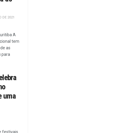
 DE 2021
uritiba A
cional tem
sde as
 para
elebra
no
e uma
 festivais