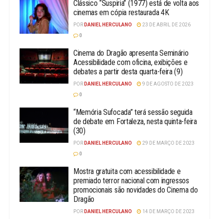
Clássico “Suspiria” (1977) está de volta aos
cinemas em cópia restaurada 4K
POR
DANIEL HERCULANO
23 DE ABRIL DE 2026
0
Cinema do Dragão apresenta Seminário
Acessibilidade com oficina, exibições e
debates a partir desta quarta-feira (9)
POR
DANIEL HERCULANO
9 DE AGOSTO DE 2023
0
“Memória Sufocada” terá sessão seguida
de debate em Fortaleza, nesta quinta-feira
(30)
POR
DANIEL HERCULANO
29 DE MARÇO DE 2023
0
Mostra gratuita com acessibilidade e
premiado terror nacional com ingressos
promocionais são novidades do Cinema do
Dragão
POR
DANIEL HERCULANO
14 DE MARÇO DE 2023