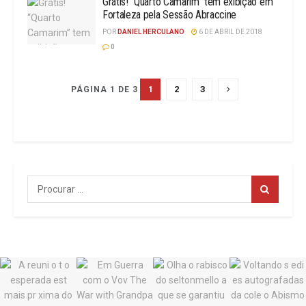
Grátis! “Quarto Camarim” tem exibição em
Fortaleza pela Sessão Abraccine
POR
DANIEL HERCULANO
6 DE ABRIL DE 2018
0
1
2
3
PÁGINA 1 DE 3