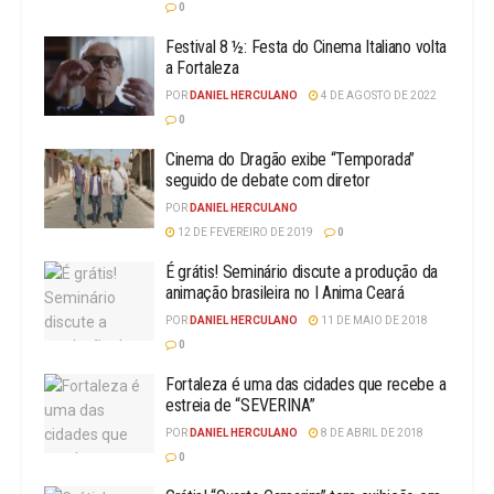
0
Festival 8 ½: Festa do Cinema Italiano volta
a Fortaleza
POR
DANIEL HERCULANO
4 DE AGOSTO DE 2022
0
Cinema do Dragão exibe “Temporada”
seguido de debate com diretor
POR
DANIEL HERCULANO
12 DE FEVEREIRO DE 2019
0
É grátis! Seminário discute a produção da
animação brasileira no I Anima Ceará
POR
DANIEL HERCULANO
11 DE MAIO DE 2018
0
Fortaleza é uma das cidades que recebe a
estreia de “SEVERINA”
POR
DANIEL HERCULANO
8 DE ABRIL DE 2018
0