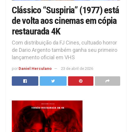
Clássico “Suspiria” (1977) está
de volta aos cinemas em cópia
restaurada 4K
Com distribuição da FJ Cines, cultuado horror
de Dario Argento também ganha seu primeiro
lançamento oficial em VHS​
por
Daniel Herculano
23 de abril de 2026