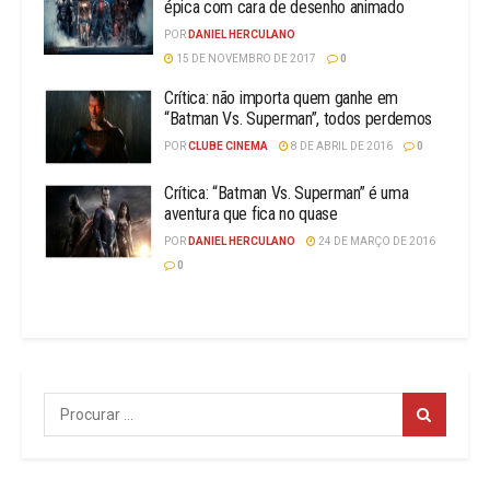
épica com cara de desenho animado
POR
DANIEL HERCULANO
15 DE NOVEMBRO DE 2017
0
Crítica: não importa quem ganhe em
“Batman Vs. Superman”, todos perdemos
POR
CLUBE CINEMA
8 DE ABRIL DE 2016
0
Crítica: “Batman Vs. Superman” é uma
aventura que fica no quase
POR
DANIEL HERCULANO
24 DE MARÇO DE 2016
0