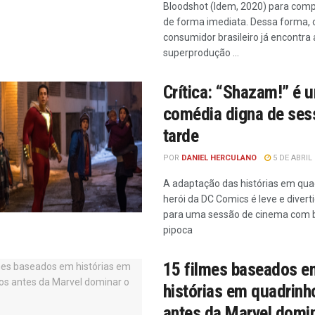
Bloodshot (Idem, 2020) para compr
de forma imediata. Dessa forma, 
consumidor brasileiro já encontra 
superprodução ...
Crítica: “Shazam!” é 
comédia digna de ses
tarde
POR
DANIEL HERCULANO
5 DE ABRIL 
A adaptação das histórias em qua
herói da DC Comics é leve e diverti
para uma sessão de cinema com 
pipoca
15 filmes baseados e
histórias em quadrinh
antes da Marvel domin