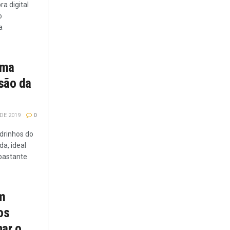
a digital
o
a
uma
são da
DE 2019
0
drinhos do
da, ideal
bastante
m
os
ar o