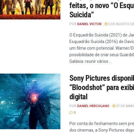
feitas, o novo “O Esq
Suicida”
POR
DANIEL VICTOR
5 DE AGOSTO DE
O Esquadrão Suicida (2021) de J
Esquadrão Suicida (2016) de David
um filme com potencial. Warner/D
possibilidade de criar seus Guardi
Galáxia: reunir vários ...
Sony Pictures disponib
“Bloodshot” para exib
digital
POR
DANIEL HERCULANO
27 DE MARÇ
0
Por conta do fechamento sem pr
dos cinemas, a Sony Pictures dispo