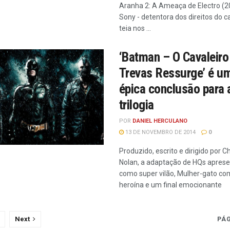
Aranha 2: A Ameaça de Electro (2
Sony - detentora dos direitos do c
teia nos ...
‘Batman – O Cavaleiro
Trevas Ressurge’ é u
épica conclusão para 
trilogia
POR
DANIEL HERCULANO
13 DE NOVEMBRO DE 2014
0
Produzido, escrito e dirigido por C
Nolan, a adaptação de HQs apres
como super vilão, Mulher-gato co
heroína e um final emocionante
Next
PÁG