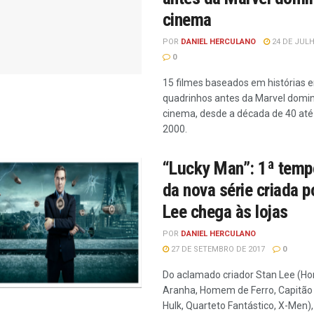
cinema
POR
DANIEL HERCULANO
24 DE JULH
0
15 filmes baseados em histórias 
quadrinhos antes da Marvel domin
cinema, desde a década de 40 até
2000.
“Lucky Man”: 1ª temp
da nova série criada p
Lee chega às lojas
POR
DANIEL HERCULANO
27 DE SETEMBRO DE 2017
0
Do aclamado criador Stan Lee (
Aranha, Homem de Ferro, Capitão
Hulk, Quarteto Fantástico, X-Men)