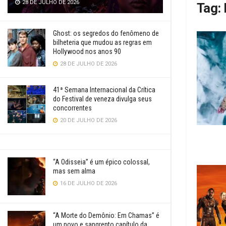
28 DE JULHO DE 2026
Tag:
Ghost: os segredos do fenômeno de
bilheteria que mudou as regras em
Hollywood nos anos 90
28 DE JULHO DE 2026
41ª Semana Internacional da Crítica
do Festival de veneza divulga seus
concorrentes
20 DE JULHO DE 2026
“A Odisseia” é um épico colossal,
mas sem alma
16 DE JULHO DE 2026
“A Morte do Demônio: Em Chamas” é
um novo e sangrento capítulo da