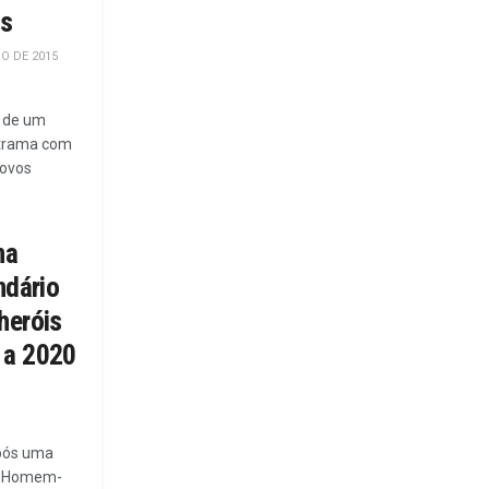
is
O DE 2015
s de um
-trama com
novos
na
ndário
heróis
 a 2020
Após uma
r Homem-