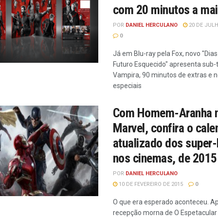
com 20 minutos a ma
POR
DANIEL HERCULANO
20 DE JULH
0
Já em Blu-ray pela Fox, novo "Dia
Futuro Esquecido" apresenta sub
Vampira, 90 minutos de extras e 
especiais
Com Homem-Aranha 
Marvel, confira o cale
atualizado dos super-
nos cinemas, de 2015
POR
DANIEL HERCULANO
10 DE FEVEREIRO DE 2015
0
O que era esperado aconteceu. 
recepção morna de O Espetacula