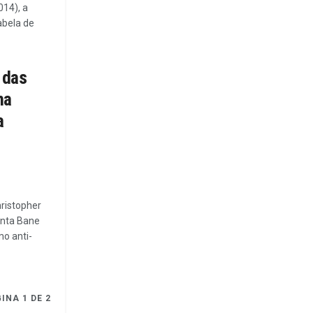
014), a
abela de
 das
ma
a
hristopher
enta Bane
mo anti-
INA 1 DE 2