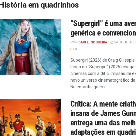
História em quadrinhos
“Supergirl” é uma ave
genérica e convencion
POR
DAVI L. NOGUEIRA
24 DE JUNHO 
0
Supergirl (2026) de Craig Gillespie
longa da "Supergirl" (2026) chega
cinemas com a difícil missão de e
novo universo cinematográfico da
No entanto, quem ...
Crítica: A mente criati
insana de James Gun
entrega uma das melh
adaptações em quadri