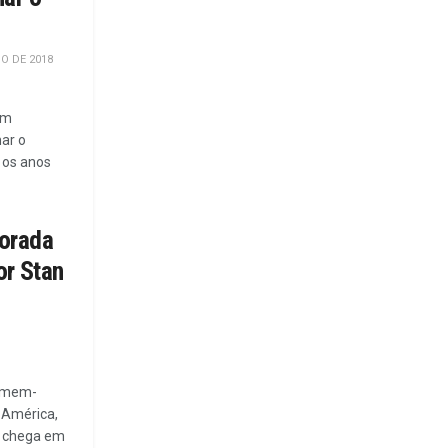
O DE 2018
em
ar o
 os anos
orada
or Stan
Homem-
 América,
, chega em