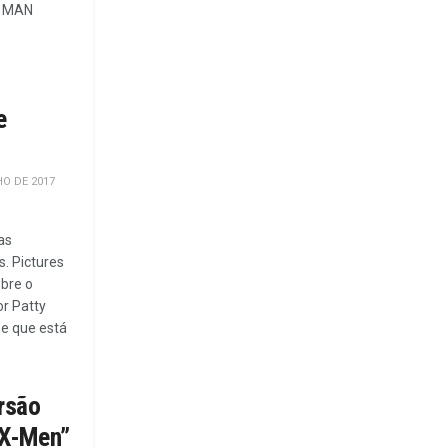
KY MAN
e
O DE 2017
as
s. Pictures
obre o
or Patty
 e que está
rsão
 “X-Men”