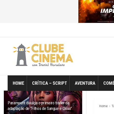
ÚLTIMO
TRENDING
Filtro
HOME
CRÍTICA – SCRIPT
AVENTURA
COMÉ
Paramount divulga o primeiro trailer da
Home
T
adaptação de “Filhos de Sangue e Osso”