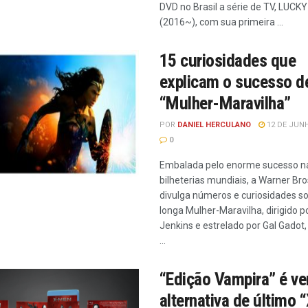
DVD no Brasil a série de TV, LUC
(2016~), com sua primeira ...
15 curiosidades que
explicam o sucesso d
“Mulher-Maravilha”
POR
DANIEL HERCULANO
12 DE JUNH
0
Embalada pelo enorme sucesso n
bilheterias mundiais, a Warner Bro
divulga números e curiosidades s
longa Mulher-Maravilha, dirigido p
Jenkins e estrelado por Gal Gadot,
...
“Edição Vampira” é ve
alternativa de último