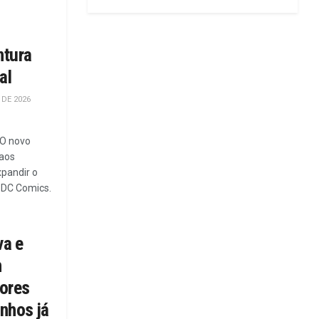
ntura
al
DE 2026
 O novo
 aos
xpandir o
 DC Comics.
va e
n
ores
nhos já