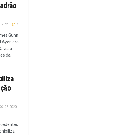
uadrão
 2021
0
ames Gunn
 Ayer, era
C via a
ões da
iliza
ição
O DE 2020
ecedentes
nibiliza