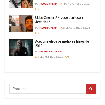
POR
CLUBE CINEMA
1 DE NOVEMBRO DE 2021
0
Clube Cinema #7: Você conhece a
Aceccine?
POR
CLUBE CINEMA
29 DE OUTUBRO DE 2021
0
Aceccine elege os melhores filmes de
2019
POR
DANIEL HERCULANO
9 DE JANEIRO DE 2020
0