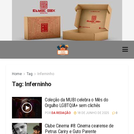
Home
Tag
Inferninho
Tag:
Inferninho
Coleção da MUBI celebra o Mês do
Orgulho LGBTQIA+ sem clichês
POR
DA REDAÇÃO
18 DE JUNHO DE 2025
0
Clube Cinema #8: Cinema cearense de
Petrus Cariry e Guto Parente