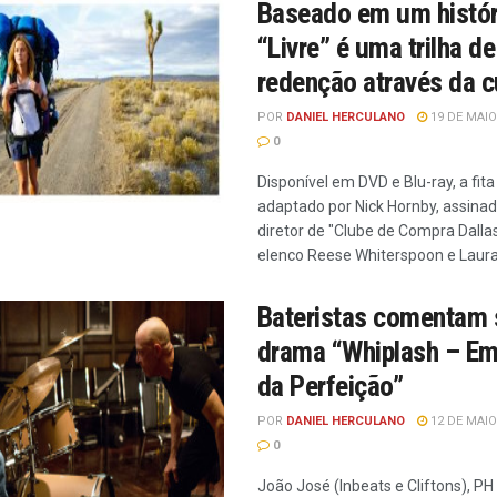
Baseado em um históri
“Livre” é uma trilha de
redenção através da c
POR
DANIEL HERCULANO
19 DE MAIO
0
Disponível em DVD e Blu-ray, a fita 
adaptado por Nick Hornby, assinad
diretor de "Clube de Compra Dallas
elenco Reese Whiterspoon e Laur
Bateristas comentam 
drama “Whiplash – E
da Perfeição”
POR
DANIEL HERCULANO
12 DE MAIO
0
João José (Inbeats e Cliftons), PH