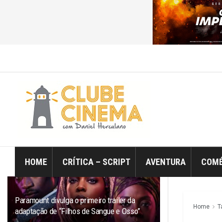
ÚLTIMO
TRENDING
Filtro
HOME
CRÍTICA – SCRIPT
AVENTURA
COMÉ
Paramount divulga o primeiro trailer da
Home
T
adaptação de “Filhos de Sangue e Osso”