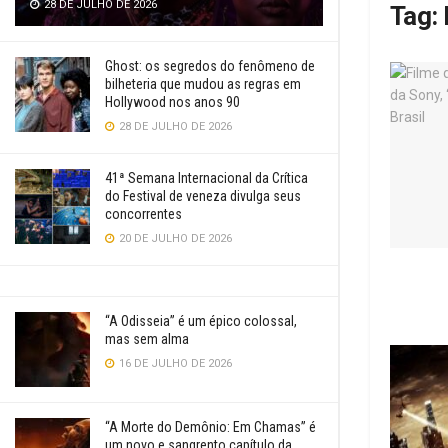
28 DE JULHO DE 2026
Tag:
Ghost: os segredos do fenômeno de
bilheteria que mudou as regras em
Hollywood nos anos 90
28 DE JULHO DE 2026
41ª Semana Internacional da Crítica
do Festival de veneza divulga seus
concorrentes
20 DE JULHO DE 2026
“A Odisseia” é um épico colossal,
mas sem alma
16 DE JULHO DE 2026
“A Morte do Demônio: Em Chamas” é
um novo e sangrento capítulo da