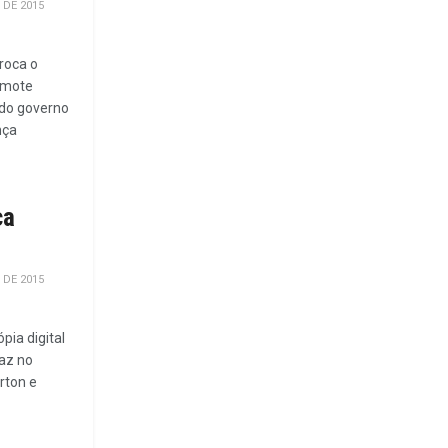
 DE 2015
troca o
 mote
 do governo
nça
ca
 DE 2015
pia digital
raz no
rton e