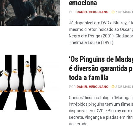
emociona
POR
DANIEL HERCULANO
7 DE MAIO 
Já disponível em DVD e Blu-ray, fit
mesmo diretor indicado ao Oscar 
Negro em Perigo (2001), Gladiador
Thelma & Louise (1991)
‘Os Pinguins de Mada
é diversão garantida p
toda a família
POR
DANIEL HERCULANO
2 DE MAIO 
Carismáticos na trilogia "Madagas
intrépidos pinguins tem um filme 
disponível em DVD e Blu-ray com 
secreta, vingança e piadas em rit
acelerado