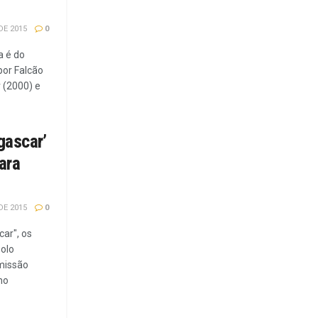
DE 2015
0
a é do
por Falcão
 (2000) e
gascar’
ara
DE 2015
0
car", os
solo
missão
mo