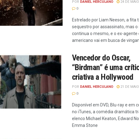
POR
DANIEL HERCULANO
24 DE MAIO
0
Estrelado por Liam Neeson, a fita 
sequestro por assassinato, mas o
continua o mesmo, e o ex-agente
americano vai em busca de vinga
Vencedor do Oscar,
“Birdman” é uma críti
criativa a Hollywood
POR
DANIEL HERCULANO
21 DE MAIO
0
Disponível em DVD, Blu-ray e em có
no iTunes, a comédia dramática t
elenco Michael Keaton, Edward No
Emma Stone