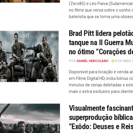
(Zero85) e Léo Paiva (Sulamerica
no filme que versa sobre o sonho
baterista que se torna uma obses
Brad Pitt lidera pelot
tanque na II Guerra M
no ótimo “Corações de
POR
DANIEL HERCULANO
8 DE MAIO 
Disponível para locação e venda 
em Filme Digital HD, inclui bônus 
minutos de cenas deletadas e est
mais o extra exclusivo para client
Visualmente fascinant
superprodução bíblica
“Exôdo: Deuses e Rei