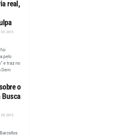
a real,
ulpa
 DE 2015
foi
a pelo
" e traz no
a Dern
sobre o
m Busca
 DE 2015
 Barcellos