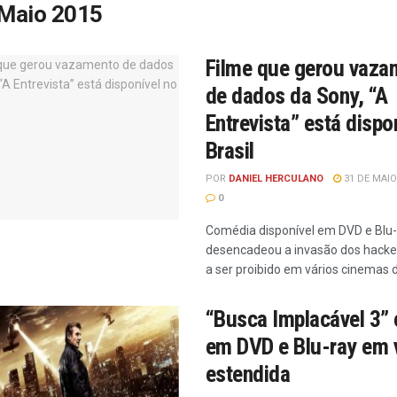
Maio 2015
Filme que gerou vaza
de dados da Sony, “A
Entrevista” está dispo
Brasil
POR
DANIEL HERCULANO
31 DE MAIO
0
Comédia disponível em DVD e Blu-
desencadeou a invasão dos hacke
a ser proibido em vários cinemas
“Busca Implacável 3”
em DVD e Blu-ray em 
estendida