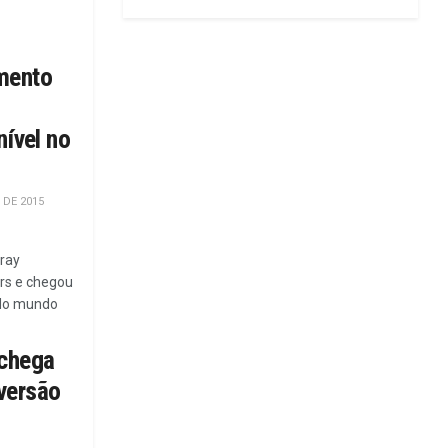
mento
nível no
 DE 2015
ray
rs e chegou
 do mundo
 chega
versão