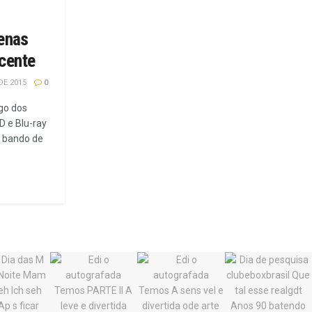
penas
cente
DE 2015
0
ogo dos
D e Blu-ray
m bando de