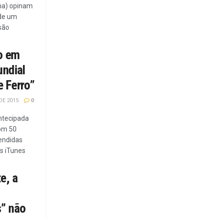
na) opinam
 de um
são
ão em
undial
 Ferro”
DE 2015
0
antecipada
com 50
endidas
es iTunes
e, a
s” não