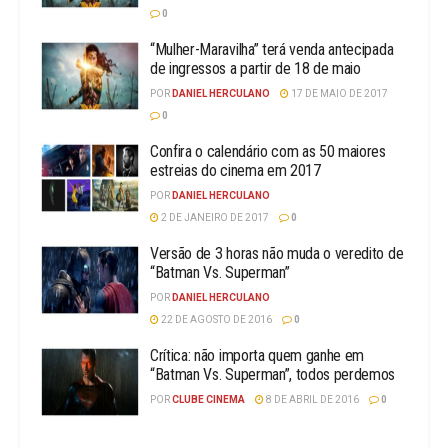
0
“Mulher-Maravilha” terá venda antecipada
de ingressos a partir de 18 de maio
POR
DANIEL HERCULANO
17 DE MAIO DE 2017
0
Confira o calendário com as 50 maiores
estreias do cinema em 2017
POR
DANIEL HERCULANO
2 DE JANEIRO DE 2017
0
Versão de 3 horas não muda o veredito de
“Batman Vs. Superman”
POR
DANIEL HERCULANO
22 DE AGOSTO DE 2016
0
Crítica: não importa quem ganhe em
“Batman Vs. Superman”, todos perdemos
POR
CLUBE CINEMA
8 DE ABRIL DE 2016
0