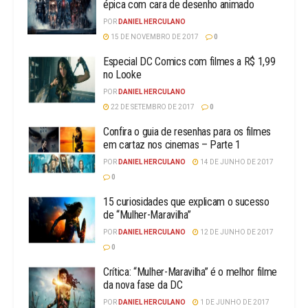
épica com cara de desenho animado
POR
DANIEL HERCULANO
15 DE NOVEMBRO DE 2017
0
Especial DC Comics com filmes a R$ 1,99
no Looke
POR
DANIEL HERCULANO
22 DE SETEMBRO DE 2017
0
Confira o guia de resenhas para os filmes
em cartaz nos cinemas – Parte 1
POR
DANIEL HERCULANO
14 DE JUNHO DE 2017
0
15 curiosidades que explicam o sucesso
de “Mulher-Maravilha”
POR
DANIEL HERCULANO
12 DE JUNHO DE 2017
0
Crítica: “Mulher-Maravilha” é o melhor filme
da nova fase da DC
POR
DANIEL HERCULANO
1 DE JUNHO DE 2017