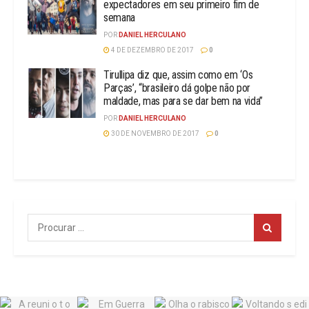
expectadores em seu primeiro fim de
semana
POR
DANIEL HERCULANO
4 DE DEZEMBRO DE 2017
0
Tirullipa diz que, assim como em ‘Os
Parças’, “brasileiro dá golpe não por
maldade, mas para se dar bem na vida”
POR
DANIEL HERCULANO
30 DE NOVEMBRO DE 2017
0