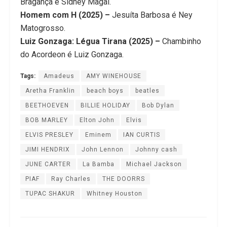
Bragança é Sidney Magal.
Homem com H (2025) –
Jesuíta Barbosa é Ney
Matogrosso.
Luiz Gonzaga: Légua Tirana (2025) –
Chambinho
do Acordeon é Luiz Gonzaga.
Tags:
Amadeus
AMY WINEHOUSE
Aretha Franklin
beach boys
beatles
BEETHOEVEN
BILLIE HOLIDAY
Bob Dylan
BOB MARLEY
Elton John
Elvis
ELVIS PRESLEY
Eminem
IAN CURTIS
JIMI HENDRIX
John Lennon
Johnny cash
JUNE CARTER
La Bamba
Michael Jackson
PIAF
Ray Charles
THE DOORRS
TUPAC SHAKUR
Whitney Houston