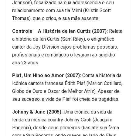
Johnson), focalizado na sua adolescência e seu
relacionamento com sua tia Mimi (Kristin Scott
Thomas), que o criou, e sua mãe ausente.
Controle – A História de Ian Curtis (2007):
Relata
a história de Ian Curtis (Sam Riley), o enigmático
cantor da Joy Division cujos problemas pessoais,
profissionais e românticos o levaram ao suicídio
aos 23 anos.
Piaf, Um Hino ao Amor (2007):
Conta a história da
icônica cantora francesa Édith Piaf (Marion Cotillard,
Globo de Ouro e Oscar de Melhor Atriz). Apesar de
seu sucesso, a vida de Piaf foi cheia de tragédias.
Johnny & June (2005):
Uma crônica da vida da
lenda da música country Johnny Cash (Joaquim
Phoenix), desde seus primeiros dias até sua fama
com a Sun Records, onde gravou ao lado de Elvis