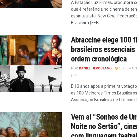
A Estação Luz Filmes, produtora 
que é referência no cinema de te
espiritualista, New Cine, Federação
Brasileira (FEB...
Abraccine elege 100 f
brasileiros essenciais
ordem cronológica
POR
DANIEL HERCULANO
13 DE MAIO
0
E 10 anos após a primeira votaçã
os 100 Melhores Filmes Brasileiros
Associação Brasileira de Críticos de
Vem aí “Sonhos de U
Noite no Sertão”, cin
com linguagem teatral