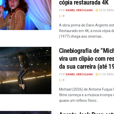
cópia restaurada 4K
POR
DANIEL HERCULANO
23 DE ABRI
0
A obra-prima de Dario Argento est
Restaurado em 4K, a nova cópia de
(1977) chega aos cinemas...
Cinebiografia de “Mic
vira um clipão com r
da sua carreira (até 
POR
DANIEL HERCULANO
21 DE ABRI
0
Michael (2026) de Antoine Fuqua
filme começa e a música irrompe n
quase um reflexo físico:...