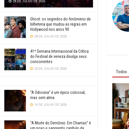
28 DE JULHO DE 2026
Ghost: os segredos do fenômeno de
bilheteria que mudou as regras em
Hollywood nos anos 90
28 DE JULHO DE 2026
41ª Semana Internacional da Crítica
do Festival de veneza divulga seus
concorrentes
20 DE JULHO DE 2026
Todos
“A Odisseia” é um épico colossal,
mas sem alma
16 DE JULHO DE 2026
“A Morte do Demônio: Em Chamas” é
um novo e sangrento capítulo da