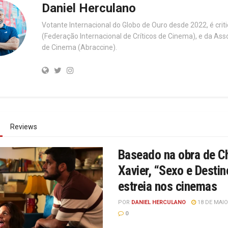
Daniel Herculano
Votante Internacional do Globo de Ouro desde 2022, é cri
(Federação Internacional de Críticos de Cinema), e da Asso
de Cinema (Abraccine).
Reviews
Baseado na obra de C
Xavier, “Sexo e Destin
estreia nos cinemas
POR
DANIEL HERCULANO
18 DE MAIO
0