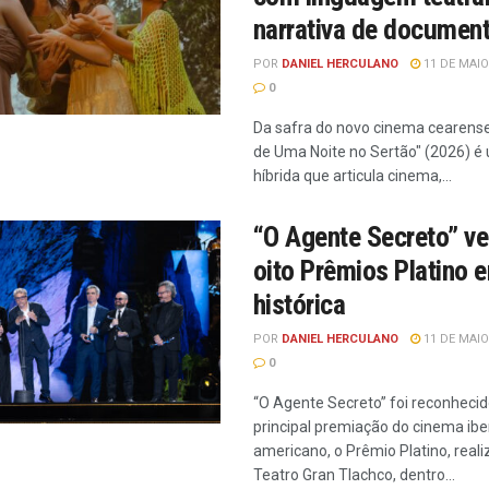
narrativa de document
POR
DANIEL HERCULANO
11 DE MAIO
0
Da safra do novo cinema cearens
de Uma Noite no Sertão" (2026) é
híbrida que articula cinema,...
“O Agente Secreto” v
oito Prêmios Platino 
histórica
POR
DANIEL HERCULANO
11 DE MAIO
0
“O Agente Secreto” foi reconhecid
principal premiação do cinema ibe
americano, o Prêmio Platino, real
Teatro Gran Tlachco, dentro...