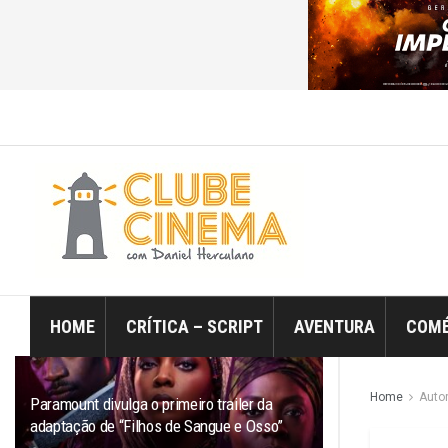
ÚLTIMO
TRENDING
Filtro
HOME
CRÍTICA – SCRIPT
AVENTURA
COMÉ
Home
Auto
Paramount divulga o primeiro trailer da
adaptação de “Filhos de Sangue e Osso”