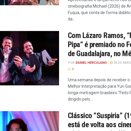
cinebiografia Michael (2026) de A
Fuqua, que conta de forma didática
da...
Com Lázaro Ramos, “
Pipa” é premiado no Fe
de Guadalajara, no M
POR
DANIEL HERCULANO
28 DE ABRI
0
Uma semana depois de receber o
Melhor Interpretação para Yuri Go
longa-metragem brasileiro “Feito P
dirigido pelo...
Clássico “Suspiria” (
está de volta aos cin