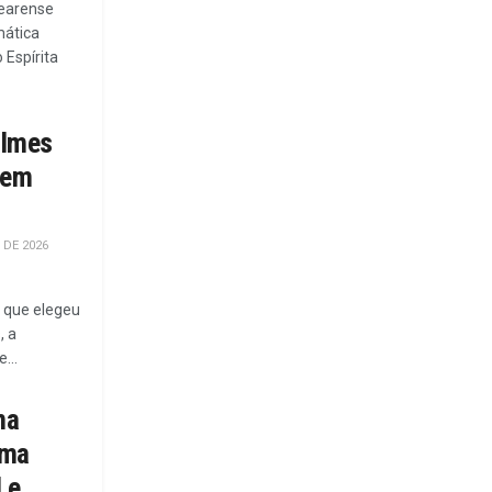
cearense
mática
 Espírita
ilmes
 em
 DE 2026
o que elegeu
, a
...
ma
ema
 e