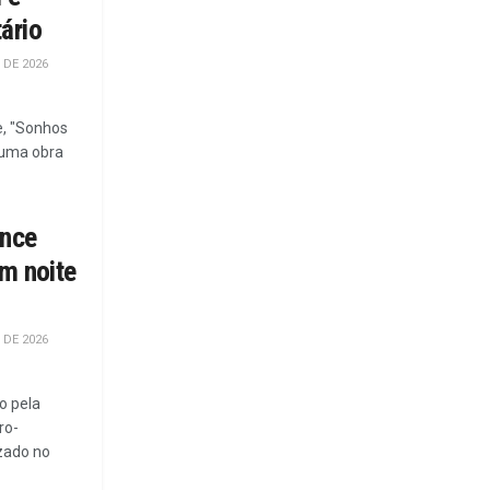
ário
 DE 2026
e, "Sonhos
 uma obra
ence
em noite
 DE 2026
o pela
ro-
izado no