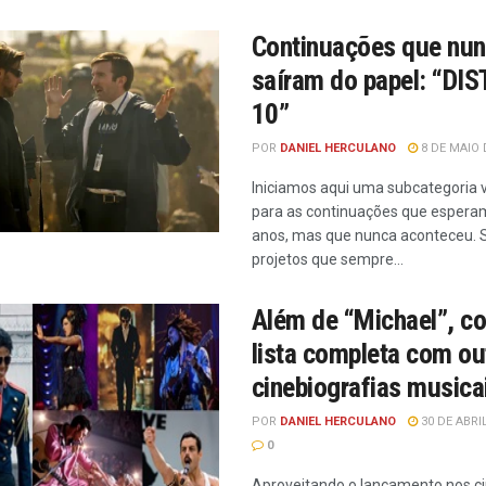
Continuações que nu
saíram do papel: “DI
10”
POR
DANIEL HERCULANO
8 DE MAIO 
Iniciamos aqui uma subcategoria 
para as continuações que espera
anos, mas que nunca aconteceu. 
projetos que sempre...
Além de “Michael”, co
lista completa com ou
cinebiografias musica
POR
DANIEL HERCULANO
30 DE ABRI
0
Aproveitando o lançamento nos c