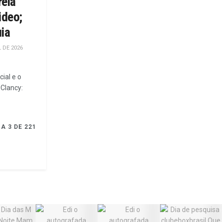
reia
ideo;
ia
L DE 2026
cial e o
 Clancy:
A 3 DE 221