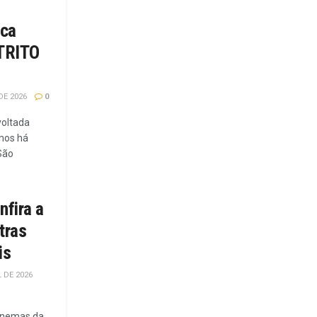
nca
STRITO
DE 2026
0
voltada
mos há
São
nfira a
tras
is
L DE 2026
inemas da