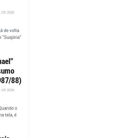
L DE 2026
á de volta.
 "Suspiria"
hael”
esumo
1987/88)
L DE 2026
 Quando o
a tela, é