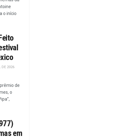
ntoine
 o início
Feito
stival
éxico
L DE 2026
 prêmio de
mes, o
ipa”,
1977)
emas em