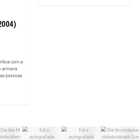
2004)
rítica com a
que armava
 as pessoas