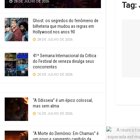
28 DE JULHO DE 2026
Tag:
Ghost: os segredos do fenômeno de
bilheteria que mudou as regras em
Hollywood nos anos 90
28 DE JULHO DE 2026
41ª Semana Internacional da Crítica
do Festival de veneza divulga seus
concorrentes
20 DE JULHO DE 2026
“A Odisseia” é um épico colossal,
mas sem alma
16 DE JULHO DE 2026
“A Morte do Demônio: Em Chamas” é
um novo e sangrento capítulo da