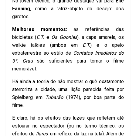
No jovem elenco, o grande destaque vai para
Elle
Fanning
, como a ‘atriz-objeto do desejo’ dos
garotos.
Melhores momentos:
as referências das
bicicletas (
E.T.
e
Os Goonies
), a capa amarela, os
walkie talkies (ambos em
E.T.
) e o apelo
extraterrestre ao estilo de
Contatos Imediatos do
3ª. Grau
são suficientes para tornar o filme
memorável.
Há ainda a teoria de não mostrar o quê exatamente
aterroriza a cidade, uma lição parecida feita por
Spielberg em
Tubarão
(1974), por boa parte do
filme.
E claro, há os efeitos das luzes que refletem até
estourar no espectador (ou no termo técnico, os
efeitos de
flares
, um reflexo da luz na tela). Além de