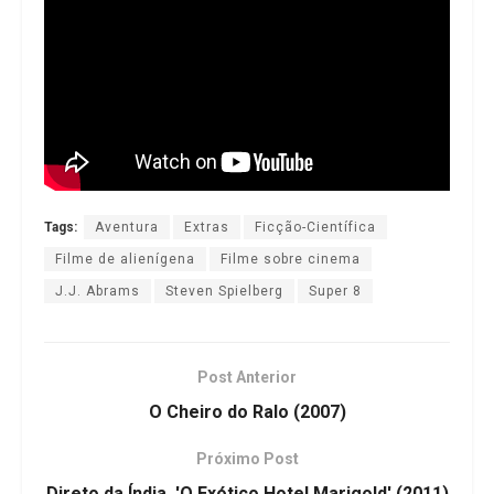
Tags:
Aventura
Extras
Ficção-Científica
Filme de alienígena
Filme sobre cinema
J.J. Abrams
Steven Spielberg
Super 8
Post Anterior
O Cheiro do Ralo (2007)
Próximo Post
Direto da Índia, 'O Exótico Hotel Marigold' (2011)