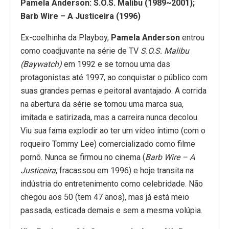
Pamela Anderson: S.O.S. Malibu (1989~2001);
Barb Wire – A Justiceira (1996)
Ex-coelhinha da Playboy,
Pamela Anderson
entrou
como coadjuvante na série de TV
S.O.S. Malibu
(Baywatch)
em 1992 e se tornou uma das
protagonistas até 1997, ao conquistar o público com
suas grandes pernas e peitoral avantajado. A corrida
na abertura da série se tornou uma marca sua,
imitada e satirizada, mas a carreira nunca decolou.
Viu sua fama explodir ao ter um vídeo íntimo (com o
roqueiro Tommy Lee) comercializado como filme
pornô. Nunca se firmou no cinema (
Barb Wire – A
Justiceira
, fracassou em 1996)
e hoje transita na
indústria do entretenimento como celebridade. Não
chegou aos 50 (tem 47 anos), mas já está meio
passada, esticada demais e sem a mesma volúpia.