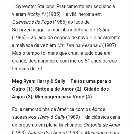
– Sylvester Stallone. Praticamente em sequência
vieram
Rocky IV
(1985) – a vilã, heroína em
Guerreiros de Fogo
(1985) ao lado de
Scharzennegger, a mocinha indefesa de
Cobra
(1986) – ao lado do esposo de novo – e novamente
a malvada da vez em
Um Tira da Pesada II
(1987).
Mas o tempo foi mais que cruel, e tudo que era
grande, desmoronou e com meros 51 anos parece
ter mais de 70.
Meg Ryan: Harry & Sally – Feitos uma para o
Outro (1); Sintonia de Amor (2); Cidade dos
Anjos (3); Mensagem para Você (4)
Foi a namoradinha da América com os êxitos
sucessivos
Harry & Sally
(1989) – da clássica cena
do orgasmo em plena lanchonete,
Sintonia de Amor
(1993),
Cidade dos Anjos
(1998) e
Mensagem para