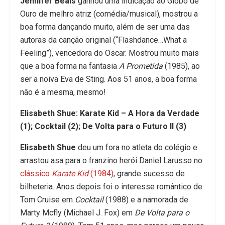
Jennifer Beals
ganhou uma indicação ao Globo de
Ouro de melhro atriz (comédia/musical), mostrou a
boa forma dançando muito, além de ser uma das
autoras da canção original (“Flashdance…What a
Feeling”), vencedora do Oscar. Mostrou muito mais
que a boa forma na fantasia
A Prometida
(1985), ao
ser a noiva Eva de Sting. Aos 51 anos, a boa forma
não é a mesma, mesmo!
Elisabeth Shue: Karate Kid – A Hora da Verdade
(1); Cocktail (2); De Volta para o Futuro II (3)
Elisabeth Shue
deu um fora no atleta do colégio e
arrastou asa para o franzino herói Daniel Larusso no
clássico
Karate Kid
(1984)
, grande sucesso de
bilheteria. Anos depois foi o interesse romântico de
Tom Cruise em
Cocktail
(1988) e a namorada de
Marty Mcfly (Michael J. Fox) em
De Volta para o