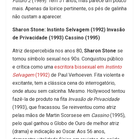
Futuro 2
(1989). Tem 51 anos, mas parece um pouco
mais. Apenas da loirice pertinente, os pés de galinha
não custam a aparecer.
Sharon Stone: Instinto Selvagem (1992) Invasão
de Privacidade (1993) Cassino (1995)
Atriz despercebida nos anos 80,
Sharon Stone
se
tornou símbolo sexual nos 90s. Conquistou público
e crítica como uma
escritora bissexual em
Instinto
Selvagem
(1992)
de Paul Verhoeven. Fita violenta e
excitante, tem a clássica cena do interrogatório,
onde atuou sem calcinha. Mesmo. Hollywood tentou
fazê-la de produto na fita
Invasão de Privacidade
(1993), que fracassou. Se reinventou como atriz
pelas mãos de Martin Scorsese em
Cassino
(1995),
pelo qual ganhou o Globo de Ouro de melhor atriz
(drama) e indicação ao Oscar. Aos 56 anos,