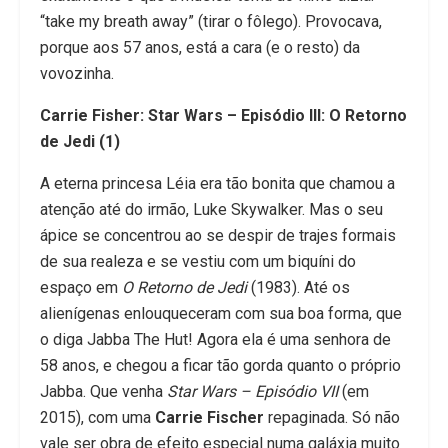
“take my breath away” (tirar o fôlego). Provocava,
porque aos 57 anos, está a cara (e o resto) da
vovozinha.
Carrie Fisher: Star Wars – Episódio III: O Retorno
de Jedi (1)
A eterna princesa Léia era tão bonita que chamou a
atenção até do irmão, Luke Skywalker. Mas o seu
ápice se concentrou ao se despir de trajes formais
de sua realeza e se vestiu com um biquíni do
espaço em
O Retorno de Jedi
(1983). Até os
alienígenas enlouqueceram com sua boa forma, que
o diga Jabba The Hut! Agora ela é uma senhora de
58 anos, e chegou a ficar tão gorda quanto o próprio
Jabba. Que venha
Star Wars – Episódio VII
(em
2015), com uma
Carrie Fischer
repaginada. Só não
vale ser obra de efeito especial numa galáxia muito