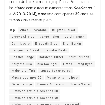
como não fazer uma cirurgia plástica. Voltou aos
holofotes com o assumidamente trash
Sharknado 1
e
2
(2013/2014), e mesmo com apenas 39 anos seu
tempo visivelmente já era.
Tags:
Alicia Silverstone
Brigitte Nielsen
Brooke Shields
Carrie Fisher
Daryl Hannah
Demi Moore
Elisabeth Shue
Ellen Barkin
Jacqueline Bisset
Jennifer Beals
Jessica Lange
Kathleen Turner
Kelly LeBrock
Kelly McGillis
Kim Basinger
Listas
Meg Ryan
Melanie Griffith
Musas dos anos 80
Musas dos anos 90
Musas ontem e hoje
Ontem e hoje
Pamela Anderson
Sharon Stone
Símbolos sexuais dos anos 80
Símbolos sexuais dos anos 90
Símbolos sexuais ontem e hoje
Tara Reid