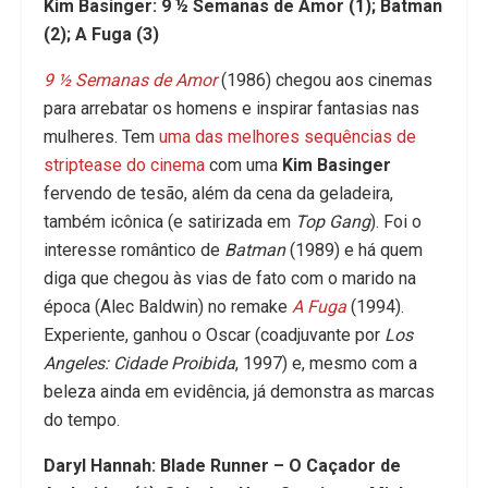
Kim Basinger: 9 ½ Semanas de Amor (1); Batman
(2); A Fuga (3)
9 ½ Semanas de Amor
(1986) chegou aos cinemas
para arrebatar os homens e inspirar fantasias nas
mulheres. Tem
uma das melhores sequências de
striptease do cinema
com uma
Kim Basinger
fervendo de tesão, além da cena da geladeira,
também icônica (e satirizada em
Top Gang
). Foi o
interesse romântico de
Batman
(1989) e há quem
diga que chegou às vias de fato com o marido na
época (Alec Baldwin) no remake
A Fuga
(1994).
Experiente, ganhou o Oscar (coadjuvante por
Los
Angeles: Cidade Proibida
, 1997) e, mesmo com a
beleza ainda em evidência, já demonstra as marcas
do tempo.
Daryl Hannah: Blade Runner – O Caçador de