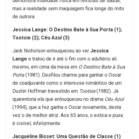
demonstra vitalidade física em revistas de saúde,
mas a realidade sem maquiagem fica longe do mito
de outrora.
Jessica Lange: O Destino Bate à Sua Porta (1);
Tootsie (2); Céu Azul (3)
Jack Nicholson enlouqueceu ao ver
Jessica
Lange
e tratou de ir até o fim com o adultério ali
mesmo, em cima da mesa em
O Destino Bate à Sua
Porta
(1981). Desfilou charme para ganhar o Oscar
de coadjuvante como o interesse romântico de um
Dustin Hoffman travestido em
Tootsie
(1982). Já
quarentona ela que enlouqueceu no drama
Céu Azul
(1994), que a fez ganha o Oscar novamente, desta
vez o de melhor atriz. Aos 65 anos, o estica e puxa
é visível, infelizmente.
Jacqueline Bisset: Uma Questão de Classe (1)